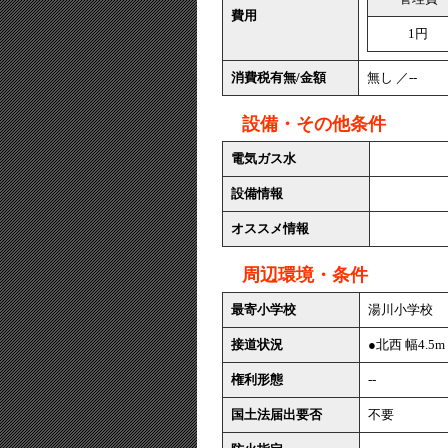
費用
1円
消費税有無/金額
無し ／--
設備・その他条件
電気ガス水
設備情報
オススメ情報
周辺環境・条件
最寄小学校
湯川小学校
接道状況
●北西 幅4.5
権利形態
--
国土法届出要否
不要