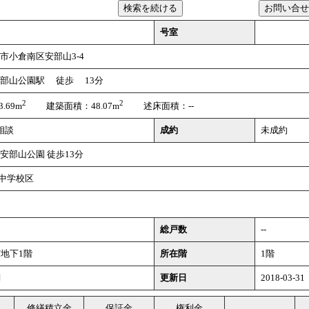
号室
市小倉南区安部山3-4
安部山公園駅 徒歩 13分
2
2
.69m
建築面積：48.07m
述床面積：--
 相談
成約
未成約
安部山公園 徒歩13分
中学校区
総戸数
--
/地下1階
所在階
1階
月
更新日
2018-03-31
修繕積立金
保証金
権利金