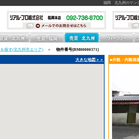
福岡 北九州のマン
を探す(北九州市エリア)
＞
物件番号[BM00000371]
大きな地図＞＞
■外観・内観画