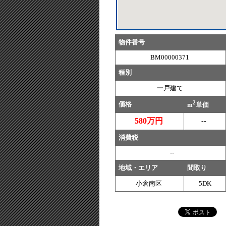
物件番号
BM00000371
種別
一戸建て
2
価格
m
単価
580万円
--
消費税
--
地域・エリア
間取り
小倉南区
5DK