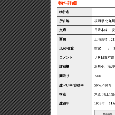
物件詳細
物件名
所在地
福岡県 北九州
交通
日豊本線 
面積
土地面積：213
現況/引渡
空家 /
コメント
ＪＲ日豊本線 
詳細欄
湯川小、湯川
間取り
5DK
建ぺい率/容積率
50％／80％
構造
木造 地上1階
建築年
1963年 11
管理費