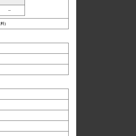
--
料)