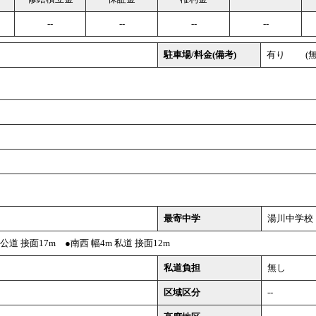
--
--
--
--
駐車場/料金(備考)
有り (無
最寄中学
湯川中学校
m 公道 接面17m ●南西 幅4m 私道 接面12m
私道負担
無し
区域区分
--