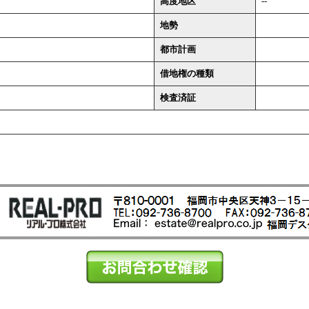
高度地区
--
地勢
都市計画
借地権の種類
検査済証