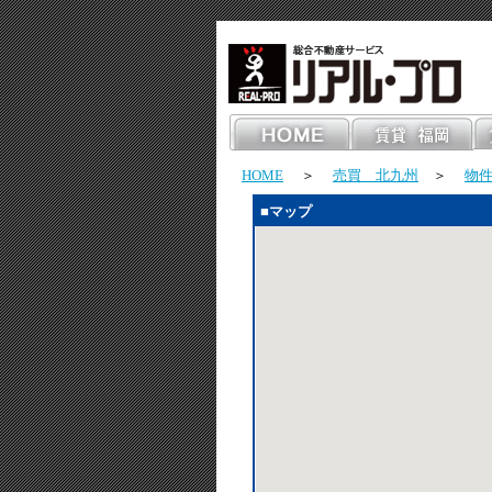
HOME
＞
売買 北九州
＞
物件
■マップ